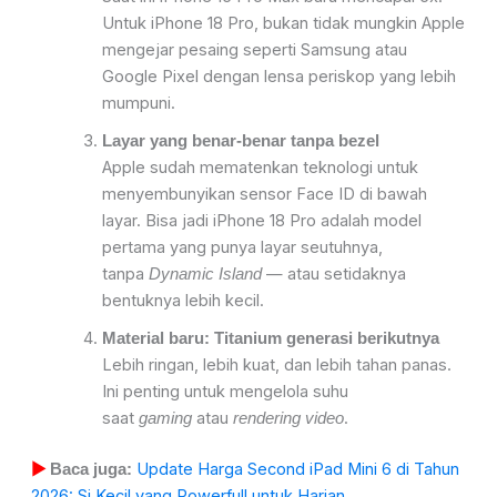
Untuk iPhone 18 Pro, bukan tidak mungkin Apple
mengejar pesaing seperti Samsung atau
Google Pixel dengan lensa periskop yang lebih
mumpuni.
Layar yang benar-benar tanpa bezel
Apple sudah mematenkan teknologi untuk
menyembunyikan sensor Face ID di bawah
layar. Bisa jadi iPhone 18 Pro adalah model
pertama yang punya layar seutuhnya,
tanpa
— atau setidaknya
Dynamic Island
bentuknya lebih kecil.
Material baru: Titanium generasi berikutnya
Lebih ringan, lebih kuat, dan lebih tahan panas.
Ini penting untuk mengelola suhu
saat
atau
.
gaming
rendering video
Update Harga Second iPad Mini 6 di Tahun
▶
Baca juga:
2026: Si Kecil yang Powerfull untuk Harian