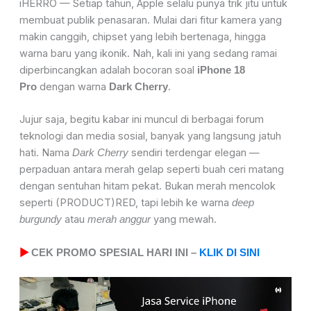
iHERRO — Setiap tahun, Apple selalu punya trik jitu untuk
membuat publik penasaran. Mulai dari fitur kamera yang
makin canggih, chipset yang lebih bertenaga, hingga
warna baru yang ikonik. Nah, kali ini yang sedang ramai
diperbincangkan adalah bocoran soal
iPhone 18
dengan warna
.
Pro
Dark Cherry
Jujur saja, begitu kabar ini muncul di berbagai forum
teknologi dan media sosial, banyak yang langsung jatuh
hati. Nama
sendiri terdengar elegan —
Dark Cherry
perpaduan antara merah gelap seperti buah ceri matang
dengan sentuhan hitam pekat. Bukan merah mencolok
seperti (PRODUCT)RED, tapi lebih ke warna
deep
atau
yang mewah.
burgundy
merah anggur
▶
CEK PROMO SPESIAL HARI INI –
KLIK DI SINI