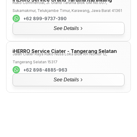
Ruko Commercial, Jl. Grand Taruma Blok GM No.007,
Sukamakmur, Telukjambe Timur, Karawang, Jawa Barat 41361
+62 899-9737-390
See Details
iHERRO Service Ciater - Tangerang Selatan
Jalan Ciater Raya Ruko Nusa Loka Blok RH Nomor 12,
Tangerang Selatan 15317
+62 898-4885-963
See Details