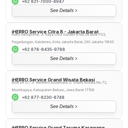
+62 821-7000-4947
See Details
iHERRO Service Citra 8 - Jakarta Barat
Ruko Aeroprime, Jl. Raya Citra Garden 8 No.08 Blok F03,
Pegadungan, Kalideres, Kota Jakarta Barat, DKI Jakarta 11830
+62 878-8435-9788
See Details
iHERRO Service Grand Wisata Bekasi
Blok ER 07, Jl. Western Boulevard Jl. Grand Wisata No.72,
Mustikajaya, Kabupaten Bekasi, Jawa Barat 17158
+62 877-8230-8748
See Details
iHERRO Service Grand Taruma Karawang