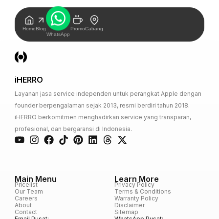
Home
Blog
Promo
Cabang
WhatsApp
iHERRO
Layanan jasa service independen untuk perangkat Apple dengan
founder berpengalaman sejak 2013, resmi berdiri tahun 2018.
iHERRO berkomitmen menghadirkan service yang transparan,
profesional, dan bergaransi di Indonesia.
Main Menu
Learn More
Pricelist
Privacy Policy
Our Team
Terms & Conditions
Careers
Warranty Policy
About
Disclaimer
Contact
Sitemap
Email Pusat:
WhatsApp Pusat: