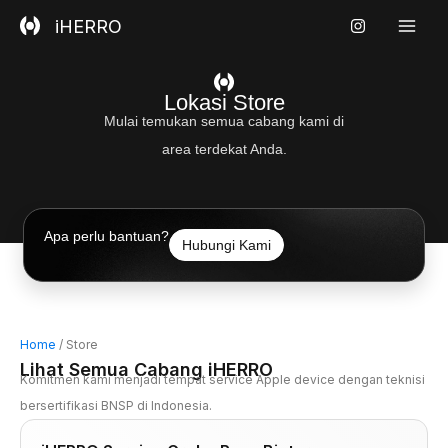
Skip
iHERRO
to
content
Lokasi Store
Mulai temukan semua cabang kami di
area terdekat Anda.
Apa perlu bantuan?
Hubungi Kami
Home
/ Store
Lihat Semua Cabang iHERRO
Komitmen kami menjadi tempat service Apple device dengan teknisi
bersertifikasi BNSP di Indonesia.