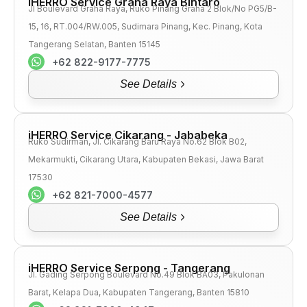
iHERRO Service Graha Raya Bintaro
Jl Boulevard Graha Raya, Ruko Pinang Graha 2 Blok/No PG5/B-
15, 16, RT.004/RW.005, Sudimara Pinang, Kec. Pinang, Kota
Tangerang Selatan, Banten 15145
+62 822-9177-7775
See Details
iHERRO Service Cikarang - Jababeka
Ruko Sudirman, Jl. Cikarang Baru Raya No.62 Blok B02,
Mekarmukti, Cikarang Utara, Kabupaten Bekasi, Jawa Barat
17530
+62 821-7000-4577
See Details
iHERRO Service Serpong - Tangerang
Jl. Gading Serpong Boulevard No.49 Blok BA03, Pakulonan
Barat, Kelapa Dua, Kabupaten Tangerang, Banten 15810