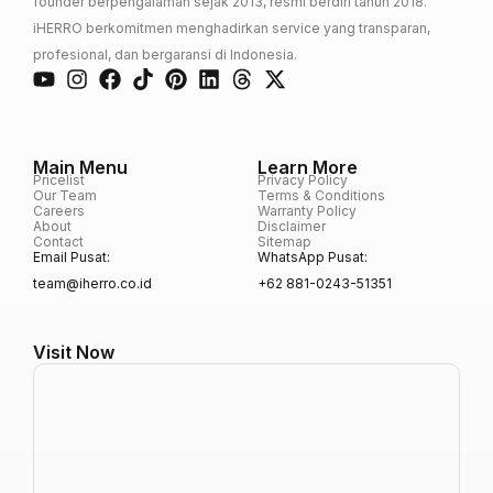
founder berpengalaman sejak 2013, resmi berdiri tahun 2018.
iHERRO berkomitmen menghadirkan service yang transparan,
profesional, dan bergaransi di Indonesia.
Main Menu
Learn More
Pricelist
Privacy Policy
Our Team
Terms & Conditions
Careers
Warranty Policy
About
Disclaimer
Contact
Sitemap
Email Pusat:
WhatsApp Pusat:
team@iherro.co.id
+62 881-0243-51351
Visit Now