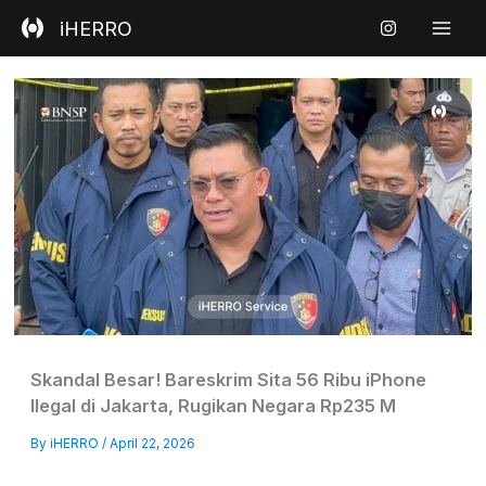
Skip
iHERRO
to
content
Skandal Besar! Bareskrim Sita 56 Ribu iPhone
Ilegal di Jakarta, Rugikan Negara Rp235 M
By
iHERRO
/
April 22, 2026