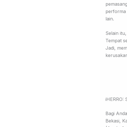
pemasanga
performa
lain.
Selain it
Tempat se
Jadi, mem
kerusakan,
iHERRO: S
Bagi Anda
Bekasi, K