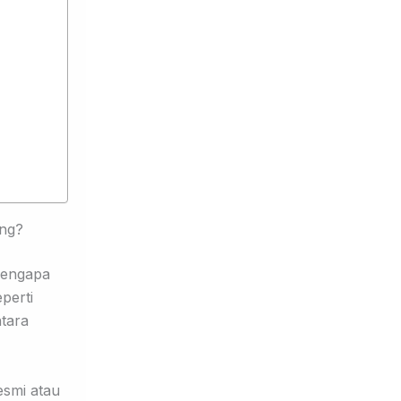
ing?
mengapa
perti
ntara
esmi atau