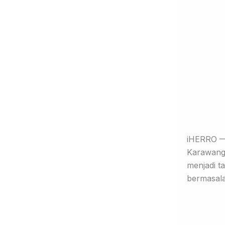
iHERRO 
Karawang,
menjadi t
bermasalah