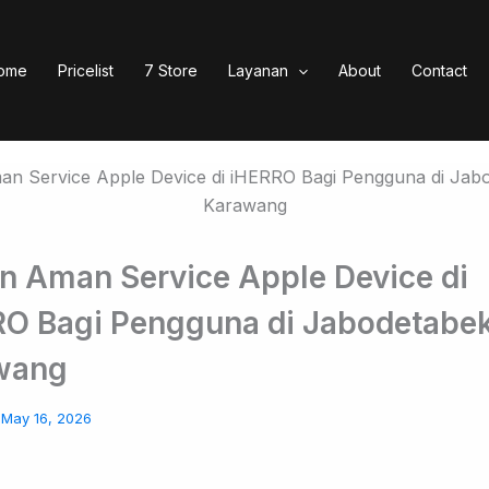
ome
Pricelist
7 Store
Layanan
About
Contact
an Aman Service Apple Device di
O Bagi Pengguna di Jabodetabe
wang
/
May 16, 2026