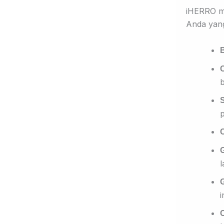
iHERRO me
Anda yang
p
C
l
i
C