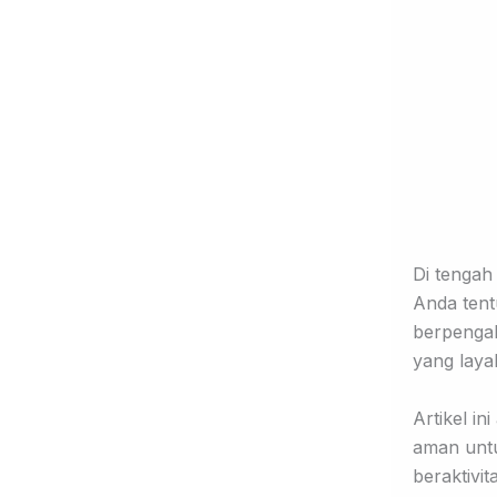
Di tengah
Anda tent
berpengal
yang laya
Artikel i
aman untu
beraktivi