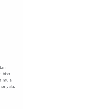
dan
 bisa
a mulai
 menyala.