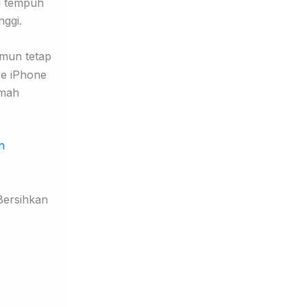
u tempuh
nggi.
amun tetap
ce iPhone
amah
n