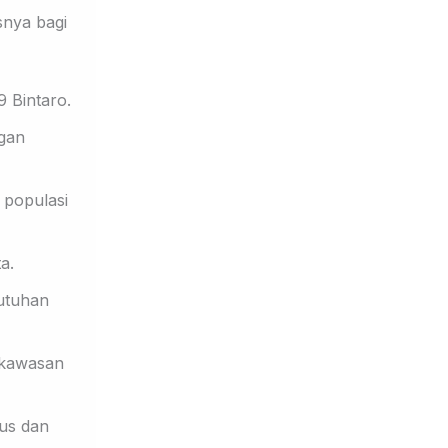
snya bagi
9 Bintaro.
gan
 populasi
a.
utuhan
 kawasan
us dan