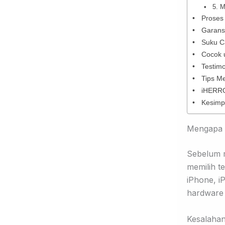
5. 
Proses
Garans
Suku C
Cocok 
Testim
Tips M
iHERRO
Kesimp
Mengapa M
Sebelum m
memilih t
iPhone, i
hardware 
Kesalahan