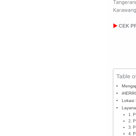
Tangerang
Karawang,
▶
CEK PR
Table o
Mengap
iHERRO:
Lokasi
Layana
1. P
2. P
3. 
4. 