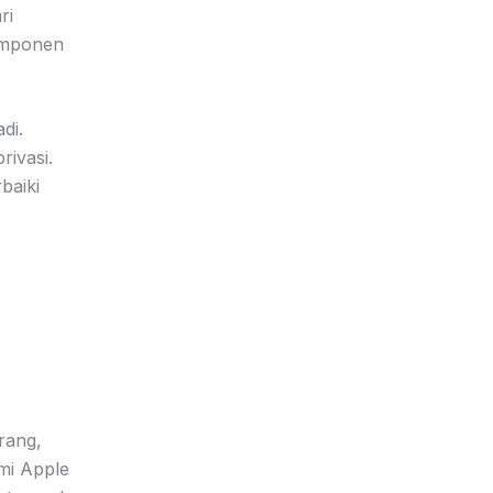
ri
omponen
di.
rivasi.
baiki
rang,
mi Apple