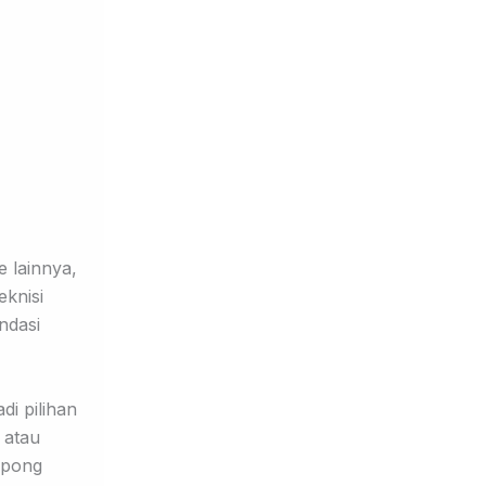
e lainnya,
eknisi
ndasi
i pilihan
 atau
rpong