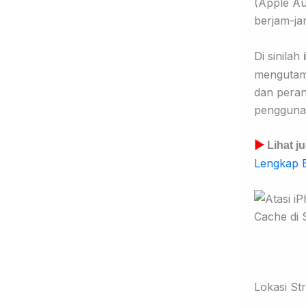
(Apple Au
berjam-ja
Di sinilah
mengutama
dan peran
pengguna
▶
Lihat j
Lengkap B
Lokasi St