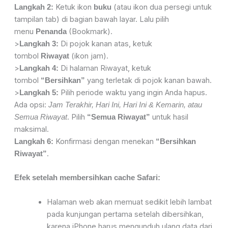
Ketuk ikon
(atau ikon dua persegi untuk
Langkah 2:
buku
tampilan tab) di bagian bawah layar. Lalu pilih
menu
(Bookmark).
Penanda
>
Di pojok kanan atas, ketuk
Langkah 3:
tombol
(ikon jam).
Riwayat
>
Di halaman Riwayat, ketuk
Langkah 4:
tombol
yang terletak di pojok kanan bawah.
“Bersihkan”
>
Pilih periode waktu yang ingin Anda hapus.
Langkah 5:
Ada opsi:
Jam Terakhir, Hari Ini, Hari Ini & Kemarin, atau
. Pilih
untuk hasil
Semua Riwayat
“Semua Riwayat”
maksimal.
Konfirmasi dengan menekan
Langkah 6:
“Bersihkan
.
Riwayat”
Efek setelah membersihkan cache Safari:
Halaman web akan memuat sedikit lebih lambat
pada kunjungan pertama setelah dibersihkan,
karena iPhone harus mengunduh ulang data dari