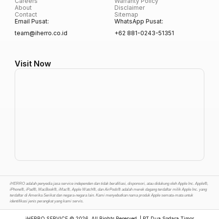
Careers
Warranty Policy
About
Disclaimer
Contact
Sitemap
Email Pusat:
WhatsApp Pusat:
team@iherro.co.id
+62 881-0243-51351
Visit Now
iHERRO adalah penyedia jasa service independen dan tidak berafiliasi, disponsori, atau didukung oleh Apple Inc. Apple®,
iPhone®, iPad®, MacBook®, iMac®, Apple Watch®, dan AirPods® adalah merek dagang terdaftar milik Apple Inc. yang
terdaftar di Amerika Serikat dan negara-negara lain. Kami menyebutkan nama produk Apple semata-mata untuk
identifikasi jenis perangkat yang kami servis.
iHERRO SERVICE
© 2026. All Rights Reserved. | PT Dua Sodara Timor