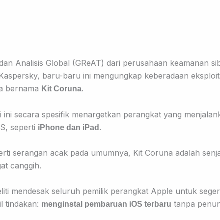
 dan Analisis Global (GReAT) dari perusahaan keamanan si
Kaspersky, baru-baru ini mengungkap keberadaan eksploit
a bernama
.
Kit Coruna
si ini secara spesifik menargetkan perangkat yang menjalan
OS, seperti
.
iPhone dan iPad
erti serangan acak pada umumnya, Kit Coruna adalah senja
at canggih.
liti mendesak seluruh pemilik perangkat Apple untuk sege
 tindakan:
tanpa penun
menginstal pembaruan iOS terbaru