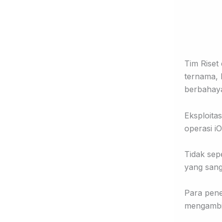
Tim Riset
ternama, 
berbahay
Eksploita
operasi i
Tidak sep
yang sang
Para pene
mengambil