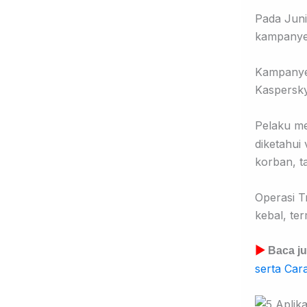
Pada Jun
kampanye
Kampanye
Kaspersky
Pelaku m
diketahui
korban, t
Operasi T
kebal, te
▶
Baca ju
serta Car