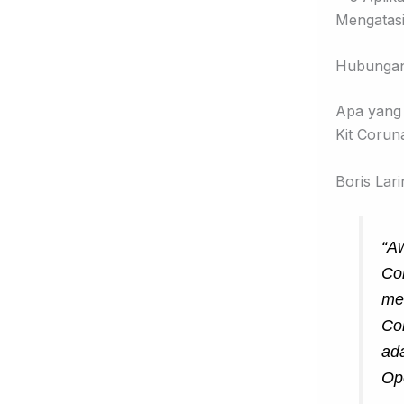
Hubungan 
Apa yang 
Kit Corun
Boris Lar
“A
Co
me
Co
ad
Ope