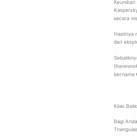
Keunikan 
Kaspersky
secara m
Hasilnya 
dari ekspl
Sebaliknya
(
framewor
bernama
Kilas Bali
Bagi Anda
Triangula