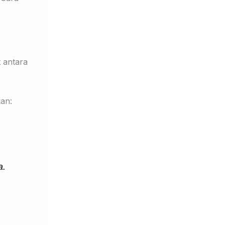
t antara
kan:
a.