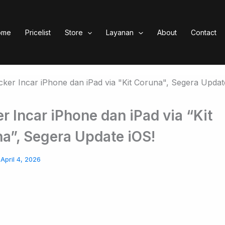
ome
Pricelist
Store
Layanan
About
Contact
r Incar iPhone dan iPad via “Kit
a”, Segera Update iOS!
/
April 4, 2026