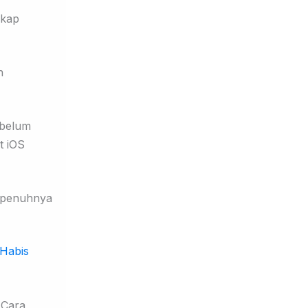
gkap
n
 belum
t iOS
sepenuhnya
 Habis