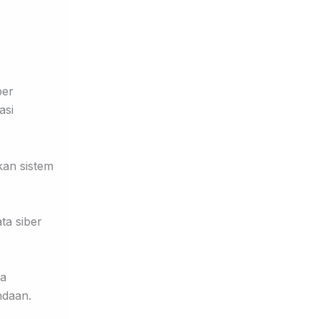
ber
asi
kan sistem
ta siber
ra
daan.