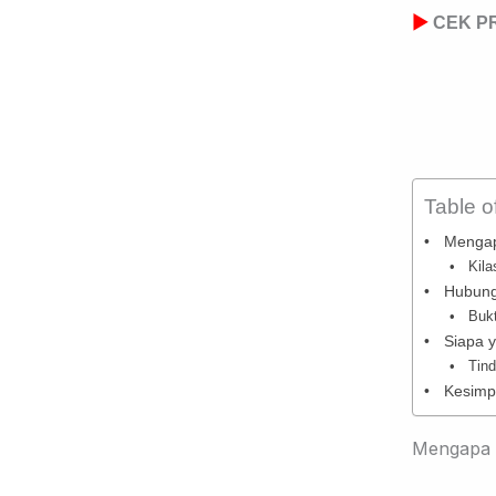
▶
CEK PR
Table o
Mengap
Kila
Hubung
Buk
Siapa 
Tin
Kesimp
Mengapa 