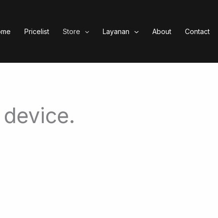
ome
Pricelist
Store
Layanan
About
Contact
device.