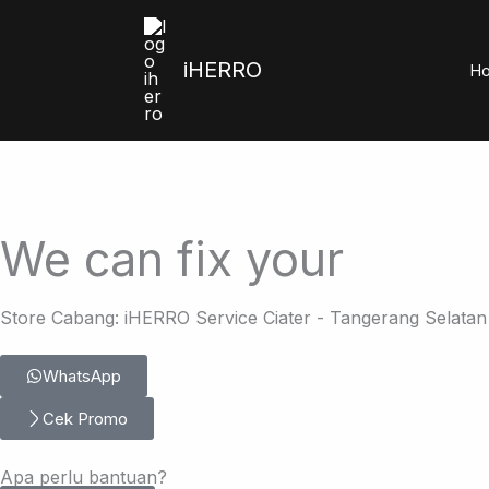
Skip
to
iHERRO
content
H
We can fix your
Store Cabang: iHERRO Service Ciater - Tangerang Selatan
WhatsApp
Cek Promo
Apa perlu bantuan?