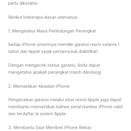
perlu diketahui.
Berikut beberapa alasan utamanya:
1. Mengetahui Masa Perlindungan Perangkat
Setiap iPhone umumnya memiliki garansi resmi selama 1
tahun dari Apple sejak pertama kali diaktifkan.
Dengan mengecek status garansi, Anda dapat
mengetahui apakah perangkat masih dilindungi.
2. Memastikan Keaslian iPhone
Pengecekan garansi melalui situs resmi Apple juga dapat
membantu memastikan bahwa serial number iPhone valid
dan terdaftar di sistem Apple.
3. Membantu Saat Membeli iPhone Bekas