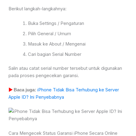
Berikut langkah-langkahnya:
Buka Settings / Pengaturan
Pilih General / Umum
Masuk ke About / Mengenai
Cari bagian Serial Number
Salin atau catat serial number tersebut untuk digunakan
pada proses pengecekan garansi.
iPhone Tidak Bisa Terhubung ke Server
▶
Baca juga:
Apple ID? Ini Penyebabnya
Cara Mengecek Status Garansi iPhone Secara Online