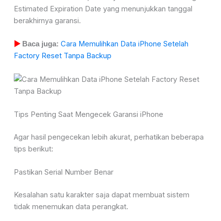
Estimated Expiration Date yang menunjukkan tanggal
berakhirnya garansi.
Cara Memulihkan Data iPhone Setelah
▶
Baca juga:
Factory Reset Tanpa Backup
Tips Penting Saat Mengecek Garansi iPhone
Agar hasil pengecekan lebih akurat, perhatikan beberapa
tips berikut:
Pastikan Serial Number Benar
Kesalahan satu karakter saja dapat membuat sistem
tidak menemukan data perangkat.