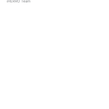
iHERRO Team