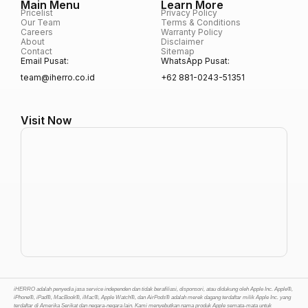
Main Menu
Learn More
Pricelist
Privacy Policy
Our Team
Terms & Conditions
Careers
Warranty Policy
About
Disclaimer
Contact
Sitemap
Email Pusat:
WhatsApp Pusat:
team@iherro.co.id
+62 881-0243-51351
Visit Now
iHERRO adalah penyedia jasa service independen dan tidak berafiliasi, disponsori, atau didukung oleh Apple Inc. Apple®,
iPhone®, iPad®, MacBook®, iMac®, Apple Watch®, dan AirPods® adalah merek dagang terdaftar milik Apple Inc. yang
terdaftar di Amerika Serikat dan negara-negara lain. Kami menyebutkan nama produk Apple semata-mata untuk