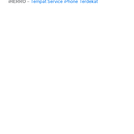
–
Tempat Service iPhone Terdekat
iHERRO