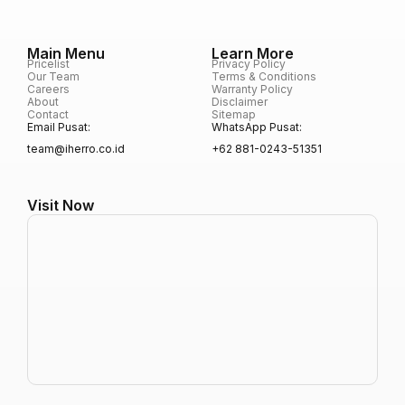
Main Menu
Learn More
Pricelist
Privacy Policy
Our Team
Terms & Conditions
Careers
Warranty Policy
About
Disclaimer
Contact
Sitemap
Email Pusat:
WhatsApp Pusat:
team@iherro.co.id
+62 881-0243-51351
Visit Now