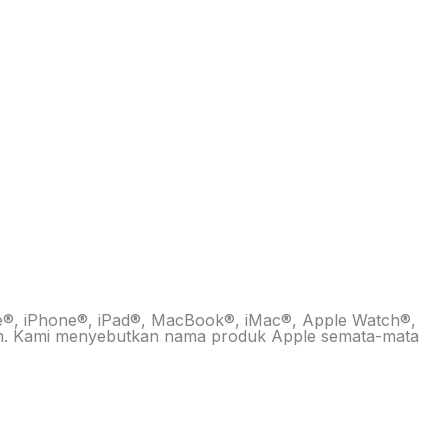
pple®, iPhone®, iPad®, MacBook®, iMac®, Apple Watch®,
 lain. Kami menyebutkan nama produk Apple semata-mata