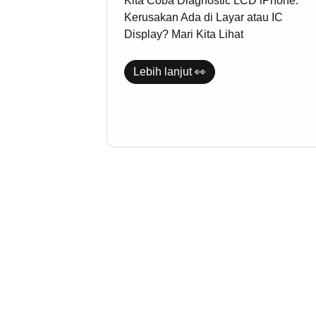
Kita Coba Diagnostic LCD iPhone:
Ada
di
Kerusakan Ada di Layar atau IC
Layar
Display? Mari Kita Lihat
atau
IC
Display?
Lebih lanjut 👀
Mari
Kita
Lihat