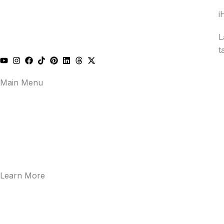
i
L
t
Main Menu
Learn More