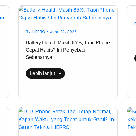
Battery
Health
Masih
85%,
Tapi
By
iHERRO
•
June 19, 2026
iPhone
Cepat
Habis?
Battery Health Masih 85%, Tapi iPhone
Ini
Cepat Habis? Ini Penyebab
Penyebab
Sebenarnya
Sebenarnya
Lebih lanjut 👀
LCD
iPhone
Retak
Tapi
Tetap
Normal,