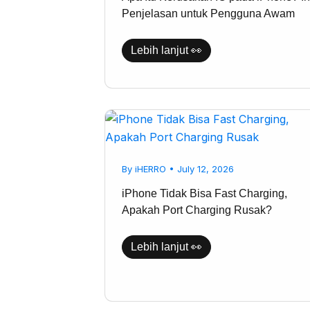
untuk
Penjelasan untuk Pengguna Awam
Pengguna
Awam
Lebih lanjut 👀
iPhone
Tidak
Bisa
Fast
Charging,
By
iHERRO
•
July 12, 2026
Apakah
Port
Charging
iPhone Tidak Bisa Fast Charging,
Rusak?
Apakah Port Charging Rusak?
Lebih lanjut 👀