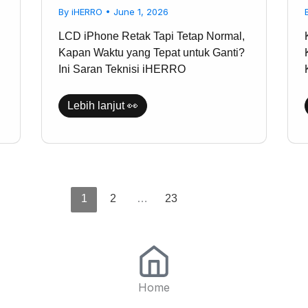
Kapan
By
iHERRO
•
June 1, 2026
Waktu
yang
LCD iPhone Retak Tapi Tetap Normal,
Tepat
untuk
Kapan Waktu yang Tepat untuk Ganti?
Ganti?
Ini Saran Teknisi iHERRO
Ini
Saran
Teknisi
iHERRO
Lebih lanjut 👀
1
2
…
23
Home