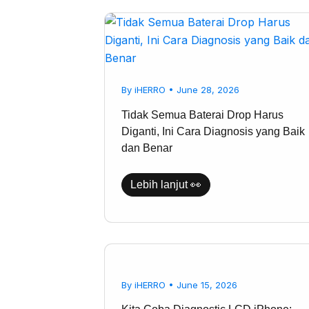
Tidak
Semua
Baterai
Drop
Harus
Diganti,
Ini
By
iHERRO
•
June 28, 2026
Cara
Diagnosis
Tidak Semua Baterai Drop Harus
yang
Baik
Diganti, Ini Cara Diagnosis yang Baik
dan
dan Benar
Benar
Lebih lanjut 👀
Kita
Coba
Diagnostic
LCD
By
iHERRO
•
June 15, 2026
iPhone:
Kerusakan