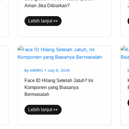
Aman Jika Dibiarkan?
Lebih lanjut 👀
Face
ID
Hilang
Setelah
Jatuh?
By
iHERRO
•
July 9, 2026
Ini
Komponen
yang
Face ID Hilang Setelah Jatuh? Ini
Biasanya
Komponen yang Biasanya
Bermasalah
Bermasalah
Lebih lanjut 👀