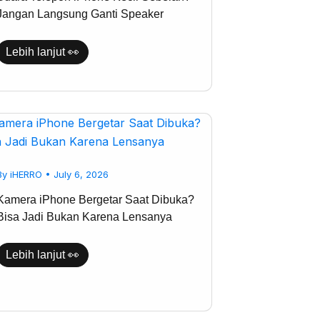
Speaker
Jangan Langsung Ganti Speaker
Lebih lanjut 👀
Kamera
iPhone
Bergetar
Saat
Dibuka?
By
iHERRO
•
July 6, 2026
Bisa
Jadi
Bukan
Kamera iPhone Bergetar Saat Dibuka?
Karena
Bisa Jadi Bukan Karena Lensanya
Lensanya
Lebih lanjut 👀