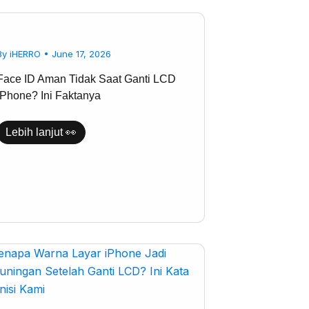
Face
ID
Aman
Tidak
By
iHERRO
•
June 17, 2026
Saat
Ganti
Face ID Aman Tidak Saat Ganti LCD
LCD
iPhone?
iPhone? Ini Faktanya
Ini
Faktanya
Lebih lanjut 👀
Kenapa
Warna
Layar
iPhone
Jadi
Kekuningan