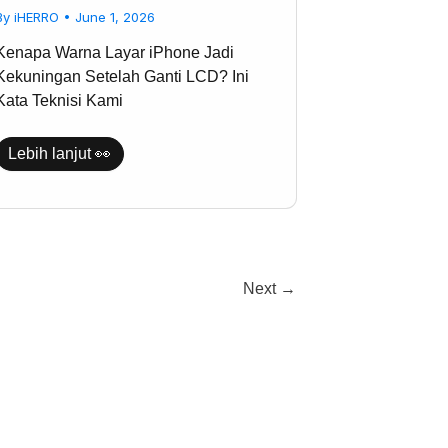
Setelah
By
iHERRO
•
June 1, 2026
Ganti
LCD?
Kenapa Warna Layar iPhone Jadi
Ini
Kata
Kekuningan Setelah Ganti LCD? Ini
Teknisi
Kata Teknisi Kami
Kami
Lebih lanjut 👀
Next
→