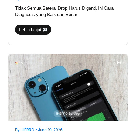
Tidak Semua Baterai Drop Harus Diganti, Ini Cara
Diagnosis yang Baik dan Benar
Lebih lanjut
Battery
Health
Masih
85%,
Tapi
iPhone
Cepat
Habis?
Ini
Penyebab
Sebenarnya
By
iHERRO
•
June 19, 2026