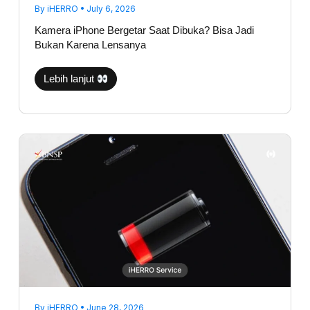
By
iHERRO
•
July 6, 2026
Kamera iPhone Bergetar Saat Dibuka? Bisa Jadi
Bukan Karena Lensanya
Lebih lanjut
Tidak
Semua
Baterai
Drop
Harus
Diganti,
Ini
Cara
Diagnosis
yang
Baik
dan
Benar
By
iHERRO
•
June 28, 2026