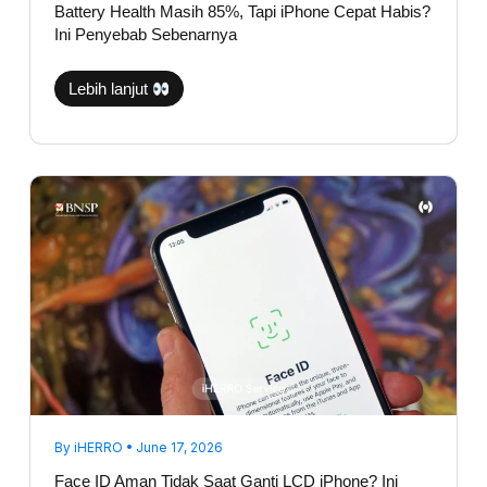
Battery Health Masih 85%, Tapi iPhone Cepat Habis?
Ini Penyebab Sebenarnya
Lebih lanjut
Face
ID
Aman
Tidak
Saat
Ganti
LCD
iPhone?
Ini
Faktanya
By
iHERRO
•
June 17, 2026
Face ID Aman Tidak Saat Ganti LCD iPhone? Ini