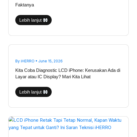
Faktanya
Lebih lanjut
Kita
Coba
Diagnostic
LCD
By
iHERRO
•
June 15, 2026
iPhone:
Kerusakan
Kita Coba Diagnostic LCD iPhone: Kerusakan Ada di
Ada
di
Layar atau IC Display? Mari Kita Lihat
Layar
atau
IC
Lebih lanjut
Display?
Mari
Kita
Lihat
LCD
iPhone
Retak
Tapi
Tetap