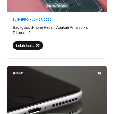
By
iHERRO
•
July 27, 2026
Backglass iPhone Pecah, Apakah Aman Jika
Dibiarkan?
Lebih lanjut
Suara
Telepon
iPhone
Kecil
Sebelah?
Jangan
Langsung
Ganti
Speaker