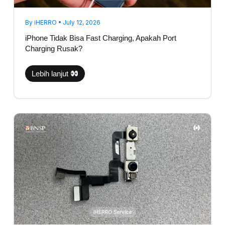
By
iHERRO
•
July 12, 2026
iPhone Tidak Bisa Fast Charging, Apakah Port
Charging Rusak?
Lebih lanjut
Face
ID
Hilang
Setelah
Jatuh?
Ini
Komponen
yang
Biasanya
Bermasalah