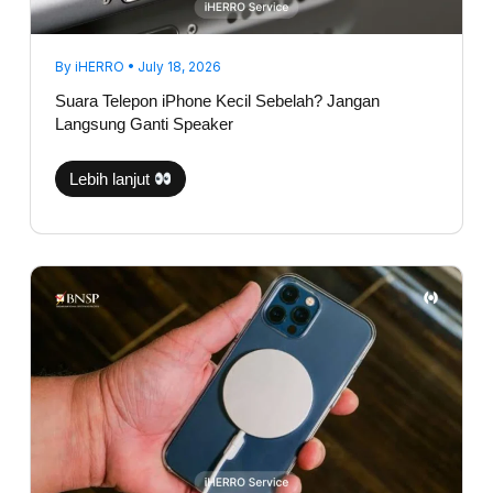
By
iHERRO
•
July 18, 2026
Suara Telepon iPhone Kecil Sebelah? Jangan
Langsung Ganti Speaker
Lebih lanjut
iPhone
Tidak
Bisa
Fast
Charging,
Apakah
Port
Charging
Rusak?