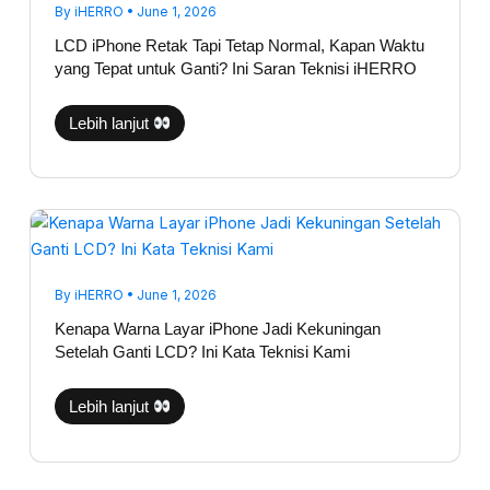
Normal,
By
iHERRO
•
June 1, 2026
Kapan
Waktu
LCD iPhone Retak Tapi Tetap Normal, Kapan Waktu
yang
yang Tepat untuk Ganti? Ini Saran Teknisi iHERRO
Tepat
untuk
Ganti?
Ini
Lebih lanjut
Saran
Teknisi
iHERRO
Kenapa
Warna
Layar
iPhone
Jadi
Kekuningan
By
iHERRO
•
June 1, 2026
Setelah
Ganti
Kenapa Warna Layar iPhone Jadi Kekuningan
LCD?
Setelah Ganti LCD? Ini Kata Teknisi Kami
Ini
Kata
Teknisi
Kami
Lebih lanjut