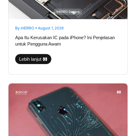
By
iHERRO
•
August 1, 2026
Apa Itu Kerusakan IC pada iPhone? Ini Penjelasan
untuk Pengguna Awam
Lebih lanjut
Backglass
iPhone
Pecah,
Apakah
Aman
Jika
Dibiarkan?