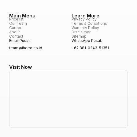
Main Menu
Learn More
Pricelist
Privacy Policy
Our Team
Terms & Conditions
Careers
Warranty Policy
About
Disclaimer
Contact
Sitemap
Email Pusat:
WhatsApp Pusat:
team@iherro.co.id
+62 881-0243-51351
Visit Now