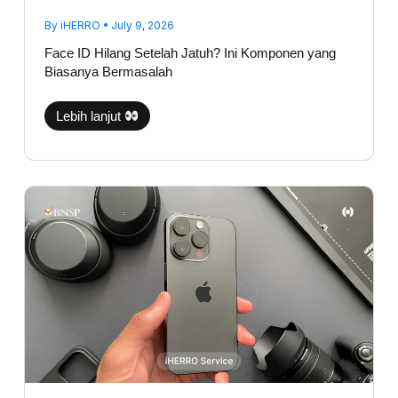
By
iHERRO
•
July 9, 2026
Face ID Hilang Setelah Jatuh? Ini Komponen yang
Biasanya Bermasalah
Lebih lanjut
Kamera
iPhone
Bergetar
Saat
Dibuka?
Bisa
Jadi
Bukan
Karena
Lensanya