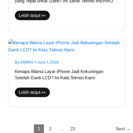
yang Tepat untuk Ganti? Ini Saran Teknisi iHERRO
Tepat
untuk
Ganti?
Ini
Lebih lanjut 👀
Saran
Teknisi
iHERRO
Kenapa
Warna
Layar
iPhone
Jadi
Kekuningan
By
iHERRO
•
June 1, 2026
Setelah
Ganti
Kenapa Warna Layar iPhone Jadi Kekuningan
LCD?
Setelah Ganti LCD? Ini Kata Teknisi Kami
Ini
Kata
Teknisi
Kami
Lebih lanjut 👀
1
2
…
23
Next
→