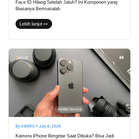
Face ID Hilang Setelah Jatuh? Ini Komponen yang
Biasanya Bermasalah
Lebih lanjut 👀
Kamera
iPhone
Bergetar
Saat
Dibuka?
Bisa
Jadi
Bukan
Karena
Lensanya
By
iHERRO
•
July 6, 2026
Kamera iPhone Bergetar Saat Dibuka? Bisa Jadi