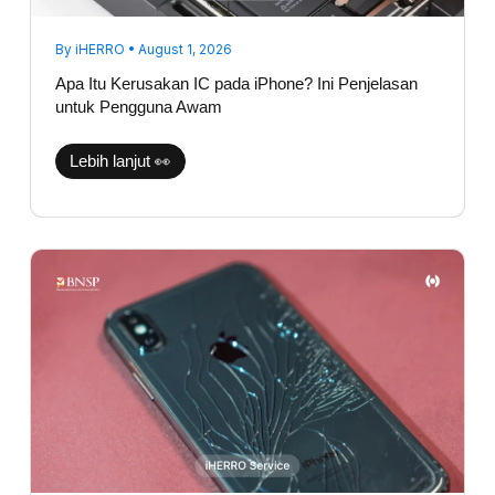
By
iHERRO
•
August 1, 2026
Apa Itu Kerusakan IC pada iPhone? Ini Penjelasan
untuk Pengguna Awam
Lebih lanjut 👀
Backglass
iPhone
Pecah,
Apakah
Aman
Jika
Dibiarkan?