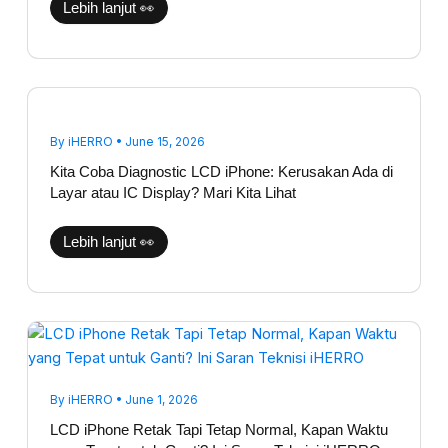
Lebih lanjut 👀
Kita
Coba
Diagnostic
LCD
By
iHERRO
•
June 15, 2026
iPhone:
Kerusakan
Kita Coba Diagnostic LCD iPhone: Kerusakan Ada di
Ada
di
Layar atau IC Display? Mari Kita Lihat
Layar
atau
IC
Lebih lanjut 👀
Display?
Mari
Kita
Lihat
LCD
iPhone
Retak
Tapi
Tetap
Normal,
By
iHERRO
•
June 1, 2026
Kapan
Waktu
LCD iPhone Retak Tapi Tetap Normal, Kapan Waktu
yang