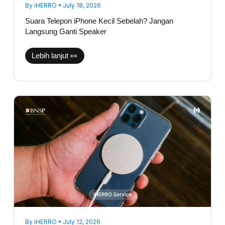
By
iHERRO
•
July 18, 2026
Suara Telepon iPhone Kecil Sebelah? Jangan
Langsung Ganti Speaker
Lebih lanjut 👀
iPhone
Tidak
Bisa
Fast
Charging,
Apakah
Port
Charging
Rusak?
By
iHERRO
•
July 12, 2026