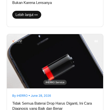
Bukan Karena Lensanya
Lebih lanjut 👀
Tidak
Semua
Baterai
Drop
Harus
Diganti,
Ini
Cara
Diagnosis
yang
Baik
dan
Benar
By
iHERRO
•
June 28, 2026
Tidak Semua Baterai Drop Harus Diganti, Ini Cara
Diagnosis yang Baik dan Benar