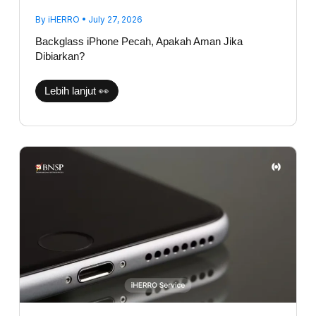
By
iHERRO
•
July 27, 2026
Backglass iPhone Pecah, Apakah Aman Jika
Dibiarkan?
Lebih lanjut 👀
Suara
Telepon
iPhone
Kecil
Sebelah?
Jangan
Langsung
Ganti
Speaker