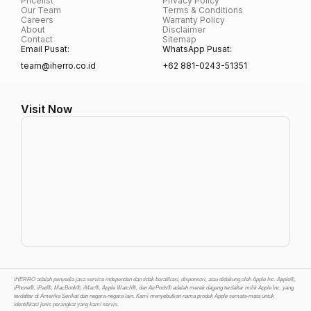
Pricelist
Privacy Policy
Our Team
Terms & Conditions
Careers
Warranty Policy
About
Disclaimer
Contact
Sitemap
Email Pusat:
WhatsApp Pusat:
team@iherro.co.id
+62 881-0243-51351
Visit Now
iHERRO adalah penyedia jasa service independen dan tidak berafiliasi, disponsori, atau didukung oleh Apple Inc. Apple®,
iPhone®, iPad®, MacBook®, iMac®, Apple Watch®, dan AirPods® adalah merek dagang terdaftar milik Apple Inc. yang
terdaftar di Amerika Serikat dan negara-negara lain. Kami menyebutkan nama produk Apple semata-mata untuk
identifikasi jenis perangkat yang kami servis.