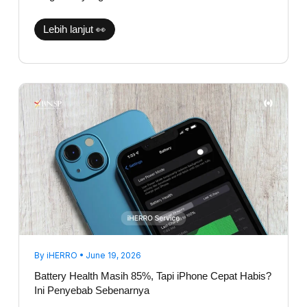
Lebih lanjut 👀
Battery
Health
Masih
85%,
Tapi
iPhone
Cepat
Habis?
Ini
Penyebab
Sebenarnya
By
iHERRO
•
June 19, 2026
Battery Health Masih 85%, Tapi iPhone Cepat Habis?
Ini Penyebab Sebenarnya