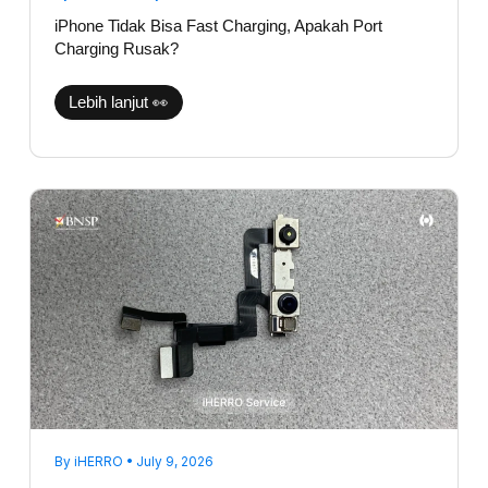
iPhone Tidak Bisa Fast Charging, Apakah Port
Charging Rusak?
Lebih lanjut 👀
Face
ID
Hilang
Setelah
Jatuh?
Ini
Komponen
yang
Biasanya
Bermasalah
By
iHERRO
•
July 9, 2026