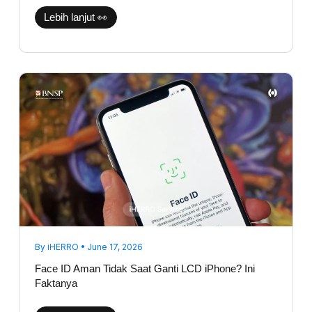
Lebih lanjut 👀
Face
ID
Aman
Tidak
Saat
Ganti
LCD
iPhone?
Ini
Faktanya
By
iHERRO
•
June 17, 2026
Face ID Aman Tidak Saat Ganti LCD iPhone? Ini
Faktanya