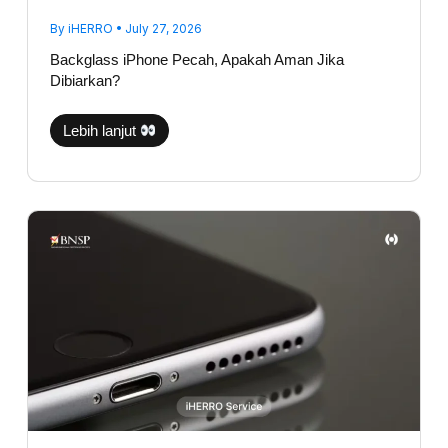
By
iHERRO
•
July 27, 2026
Backglass iPhone Pecah, Apakah Aman Jika
Dibiarkan?
Lebih lanjut
Suara
Telepon
iPhone
Kecil
Sebelah?
Jangan
Langsung
Ganti
Speaker