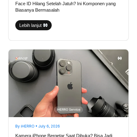
Face ID Hilang Setelah Jatuh? Ini Komponen yang
Biasanya Bermasalah
Lebih lanjut
Kamera
iPhone
Bergetar
Saat
Dibuka?
Bisa
Jadi
Bukan
Karena
Lensanya
By
iHERRO
•
July 6, 2026
Kamera iPhone Bergetar Saat Dibuka? Bisa Jadi