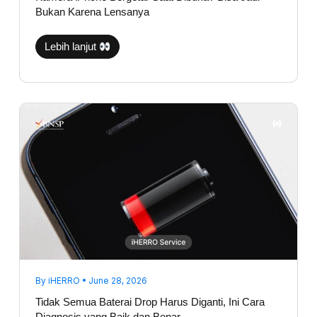
Bukan Karena Lensanya
Lebih lanjut
Tidak
Semua
Baterai
Drop
Harus
Diganti,
Ini
Cara
Diagnosis
yang
Baik
dan
Benar
By
iHERRO
•
June 28, 2026
Tidak Semua Baterai Drop Harus Diganti, Ini Cara