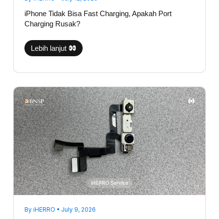
iPhone Tidak Bisa Fast Charging, Apakah Port
Charging Rusak?
Lebih lanjut
Face
ID
Hilang
Setelah
Jatuh?
Ini
Komponen
yang
Biasanya
Bermasalah
By
iHERRO
•
July 9, 2026