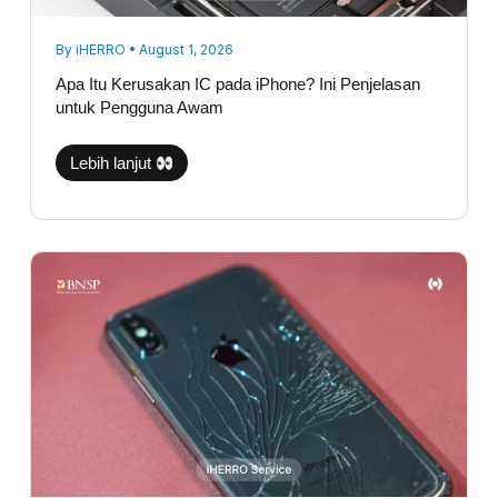
By
iHERRO
•
August 1, 2026
Apa Itu Kerusakan IC pada iPhone? Ini Penjelasan
untuk Pengguna Awam
Lebih lanjut
Backglass
iPhone
Pecah,
Apakah
Aman
Jika
Dibiarkan?