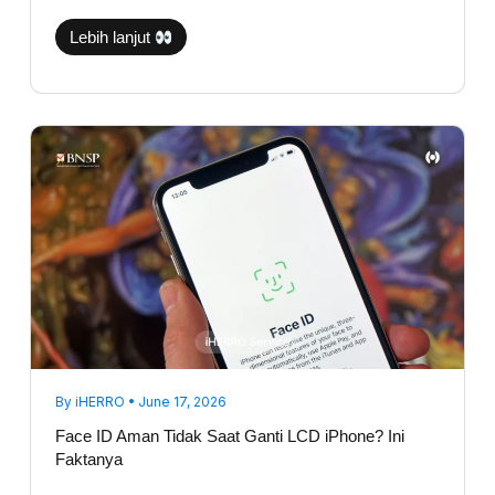
Lebih lanjut
Face
ID
Aman
Tidak
Saat
Ganti
LCD
iPhone?
Ini
Faktanya
By
iHERRO
•
June 17, 2026
Face ID Aman Tidak Saat Ganti LCD iPhone? Ini
Faktanya