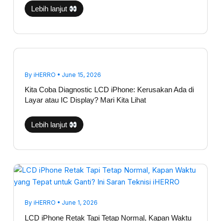
Lebih lanjut
Kita
Coba
Diagnostic
LCD
By
iHERRO
•
June 15, 2026
iPhone:
Kerusakan
Kita Coba Diagnostic LCD iPhone: Kerusakan Ada di
Ada
di
Layar atau IC Display? Mari Kita Lihat
Layar
atau
IC
Lebih lanjut
Display?
Mari
Kita
Lihat
LCD
iPhone
Retak
Tapi
Tetap
Normal,
By
iHERRO
•
June 1, 2026
Kapan
Waktu
LCD iPhone Retak Tapi Tetap Normal, Kapan Waktu