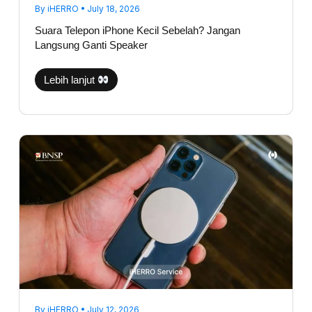
By
iHERRO
•
July 18, 2026
Suara Telepon iPhone Kecil Sebelah? Jangan
Langsung Ganti Speaker
Lebih lanjut
iPhone
Tidak
Bisa
Fast
Charging,
Apakah
Port
Charging
Rusak?
By
iHERRO
•
July 12, 2026