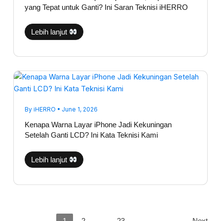
yang
yang Tepat untuk Ganti? Ini Saran Teknisi iHERRO
Tepat
untuk
Ganti?
Ini
Lebih lanjut
Saran
Teknisi
iHERRO
Kenapa
Warna
Layar
iPhone
Jadi
Kekuningan
By
iHERRO
•
June 1, 2026
Setelah
Ganti
Kenapa Warna Layar iPhone Jadi Kekuningan
LCD?
Setelah Ganti LCD? Ini Kata Teknisi Kami
Ini
Kata
Teknisi
Kami
Lebih lanjut
1
2
…
23
Next
→