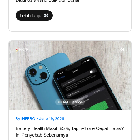
Diagnosis yang Baik dan Benar
Lebih lanjut
Battery
Health
Masih
85%,
Tapi
iPhone
Cepat
Habis?
Ini
Penyebab
Sebenarnya
By
iHERRO
•
June 19, 2026
Battery Health Masih 85%, Tapi iPhone Cepat Habis?
Ini Penyebab Sebenarnya