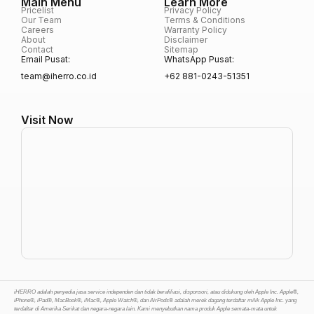
Main Menu
Learn More
Pricelist
Privacy Policy
Our Team
Terms & Conditions
Careers
Warranty Policy
About
Disclaimer
Contact
Sitemap
Email Pusat:
WhatsApp Pusat:
team@iherro.co.id
+62 881-0243-51351
Visit Now
iHERRO adalah penyedia jasa service independen dan tidak berafiliasi, disponsori, atau didukung oleh Apple Inc. Apple®,
iPhone®, iPad®, MacBook®, iMac®, Apple Watch®, dan AirPods® adalah merek dagang terdaftar milik Apple Inc. yang
terdaftar di Amerika Serikat dan negara-negara lain. Kami menyebutkan nama produk Apple semata-mata untuk