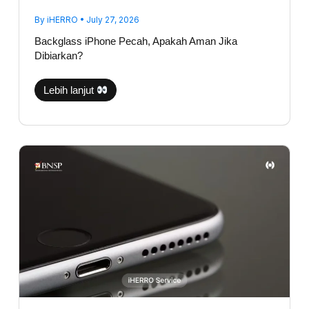
By
iHERRO
•
July 27, 2026
Backglass iPhone Pecah, Apakah Aman Jika
Dibiarkan?
Lebih lanjut
Suara
Telepon
iPhone
Kecil
Sebelah?
Jangan
Langsung
Ganti
Speaker