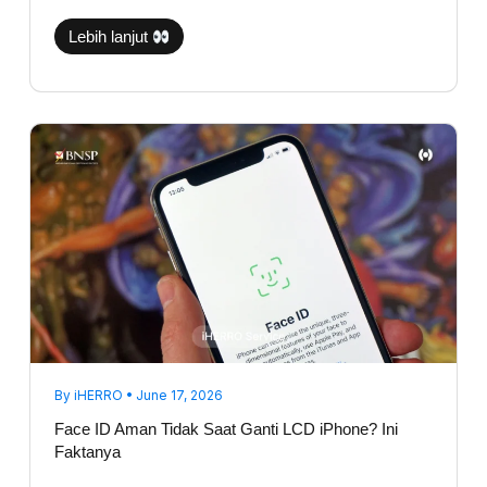
Lebih lanjut
Face
ID
Aman
Tidak
Saat
Ganti
LCD
iPhone?
Ini
Faktanya
By
iHERRO
•
June 17, 2026
Face ID Aman Tidak Saat Ganti LCD iPhone? Ini
Faktanya