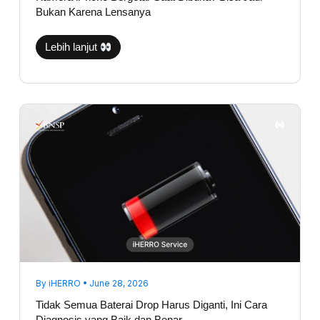
Bukan Karena Lensanya
Lebih lanjut
Tidak
Semua
Baterai
Drop
Harus
Diganti,
Ini
Cara
Diagnosis
yang
Baik
dan
Benar
By
iHERRO
•
June 28, 2026
Tidak Semua Baterai Drop Harus Diganti, Ini Cara