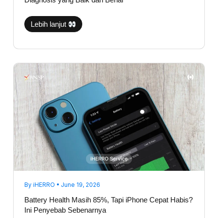
Diagnosis yang Baik dan Benar
Lebih lanjut
Battery
Health
Masih
85%,
Tapi
iPhone
Cepat
Habis?
Ini
Penyebab
Sebenarnya
By
iHERRO
•
June 19, 2026
Battery Health Masih 85%, Tapi iPhone Cepat Habis?
Ini Penyebab Sebenarnya