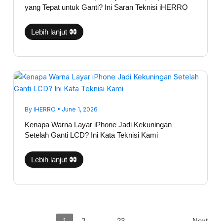
yang
yang Tepat untuk Ganti? Ini Saran Teknisi iHERRO
Tepat
untuk
Ganti?
Ini
Lebih lanjut
Saran
Teknisi
iHERRO
Kenapa
Warna
Layar
iPhone
Jadi
Kekuningan
By
iHERRO
•
June 1, 2026
Setelah
Ganti
Kenapa Warna Layar iPhone Jadi Kekuningan
LCD?
Setelah Ganti LCD? Ini Kata Teknisi Kami
Ini
Kata
Teknisi
Kami
Lebih lanjut
1
2
…
23
Next
→