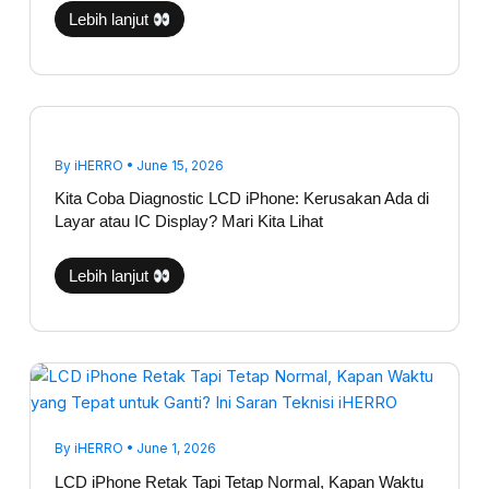
Lebih lanjut
Kita
Coba
Diagnostic
LCD
By
iHERRO
•
June 15, 2026
iPhone:
Kerusakan
Kita Coba Diagnostic LCD iPhone: Kerusakan Ada di
Ada
di
Layar atau IC Display? Mari Kita Lihat
Layar
atau
IC
Lebih lanjut
Display?
Mari
Kita
Lihat
LCD
iPhone
Retak
Tapi
Tetap
Normal,
By
iHERRO
•
June 1, 2026
Kapan
Waktu
LCD iPhone Retak Tapi Tetap Normal, Kapan Waktu