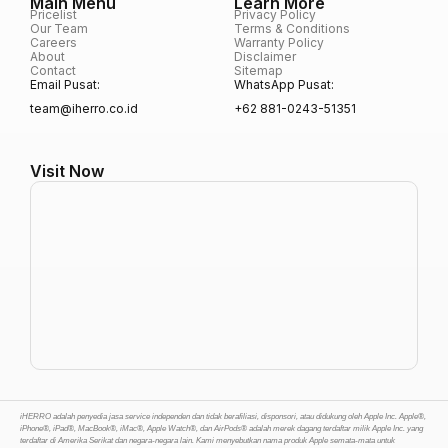
Main Menu
Learn More
Pricelist
Privacy Policy
Our Team
Terms & Conditions
Careers
Warranty Policy
About
Disclaimer
Contact
Sitemap
Email Pusat:
WhatsApp Pusat:
team@iherro.co.id
+62 881-0243-51351
Visit Now
iHERRO adalah penyedia jasa service independen dan tidak berafiliasi, disponsori, atau didukung oleh Apple Inc. Apple®,
iPhone®, iPad®, MacBook®, iMac®, Apple Watch®, dan AirPods® adalah merek dagang terdaftar milik Apple Inc. yang
terdaftar di Amerika Serikat dan negara-negara lain. Kami menyebutkan nama produk Apple semata-mata untuk