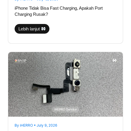
iPhone Tidak Bisa Fast Charging, Apakah Port
Charging Rusak?
Lebih lanjut
Face
ID
Hilang
Setelah
Jatuh?
Ini
Komponen
yang
Biasanya
Bermasalah
By
iHERRO
•
July 9, 2026