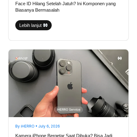
Face ID Hilang Setelah Jatuh? Ini Komponen yang
Biasanya Bermasalah
Lebih lanjut
Kamera
iPhone
Bergetar
Saat
Dibuka?
Bisa
Jadi
Bukan
Karena
Lensanya
By
iHERRO
•
July 6, 2026
Kamera iPhone Bergetar Saat Dibuka? Bisa Jadi