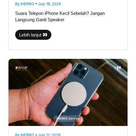
By
iHERRO
•
July 18, 2026
Suara Telepon iPhone Kecil Sebelah? Jangan
Langsung Ganti Speaker
Lebih lanjut
iPhone
Tidak
Bisa
Fast
Charging,
Apakah
Port
Charging
Rusak?
By
iHERRO
•
July 12, 2026