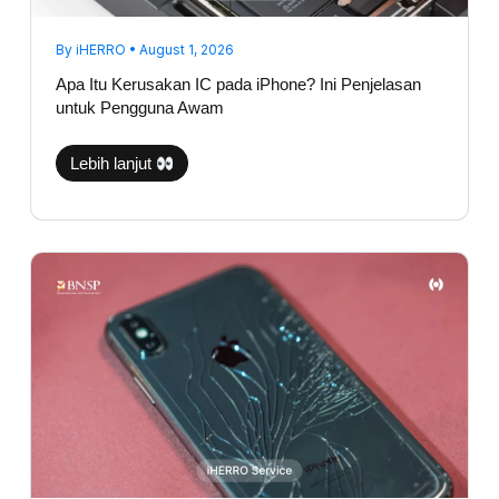
By
iHERRO
•
August 1, 2026
Apa Itu Kerusakan IC pada iPhone? Ini Penjelasan
untuk Pengguna Awam
Lebih lanjut
Backglass
iPhone
Pecah,
Apakah
Aman
Jika
Dibiarkan?