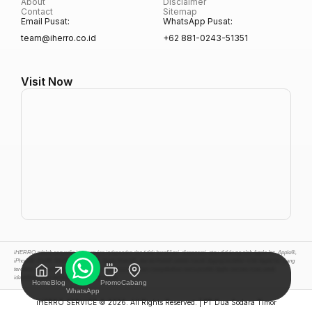
About
Disclaimer
Contact
Sitemap
Email Pusat:
WhatsApp Pusat:
team@iherro.co.id
+62 881-0243-51351
Visit Now
iHERRO adalah penyedia jasa service independen dan tidak berafiliasi, disponsori, atau didukung oleh Apple Inc. Apple®,
iPhone®, iPad®, MacBook®, iMac®, Apple Watch®, dan AirPods® adalah merek dagang terdaftar milik Apple Inc. yang
terdaftar di Amerika Serikat dan negara-negara lain. Kami menyebutkan nama produk Apple semata-mata untuk
identifikasi jenis perangkat yang kami servis.
Home
Blog
Promo
Cabang
WhatsApp
iHERRO SERVICE
© 2026. All Rights Reserved. | PT Dua Sodara Timor