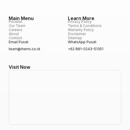
Main Menu
Learn More
Pricelist
Privacy Policy
Our Team
Terms & Conditions
Careers
Warranty Policy
About
Disclaimer
Contact
Sitemap
Email Pusat:
WhatsApp Pusat:
team@iherro.co.id
+62 881-0243-51351
Visit Now