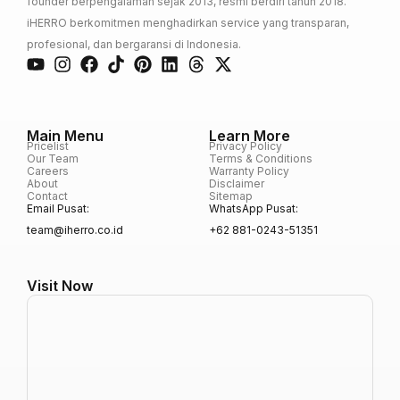
founder berpengalaman sejak 2013, resmi berdiri tahun 2018.
iHERRO berkomitmen menghadirkan service yang transparan,
profesional, dan bergaransi di Indonesia.
Main Menu
Learn More
Pricelist
Privacy Policy
Our Team
Terms & Conditions
Careers
Warranty Policy
About
Disclaimer
Contact
Sitemap
Email Pusat:
WhatsApp Pusat:
team@iherro.co.id
+62 881-0243-51351
Visit Now