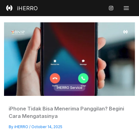
Skip
iHERRO
to
content
iPhone Tidak Bisa Menerima Panggilan? Begini
Cara Mengatasinya
By
iHERRO
/
October 14, 2025