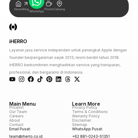
Home
Blog
Promo
Cabang
WhatsApp
iHERRO
Layanan jasa service independen untuk perangkat Apple dengan
founder berpengalaman sejak 2013, resmi berdiri tahun 2018.
iHERRO berkomitmen menghadirkan service yang transparan,
profesional, dan bergaransi di Indonesia.
Main Menu
Learn More
Pricelist
Privacy Policy
Our Team
Terms & Conditions
Careers
Warranty Policy
About
Disclaimer
Contact
Sitemap
Email Pusat:
WhatsApp Pusat:
team@iherro.co.id
+62 881-0243-51351