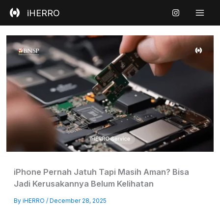
Skip
iHERRO
to
content
iPhone Pernah Jatuh Tapi Masih Aman? Bisa
Jadi Kerusakannya Belum Kelihatan
By
iHERRO
/
December 28, 2025