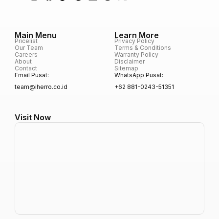
Main Menu
Learn More
Pricelist
Privacy Policy
Our Team
Terms & Conditions
Careers
Warranty Policy
About
Disclaimer
Contact
Sitemap
Email Pusat:
WhatsApp Pusat:
team@iherro.co.id
+62 881-0243-51351
Visit Now