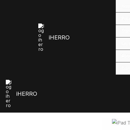
Skip
Ho
to
content
Price
Sto
iHERRO
Lay
Abo
Con
iHERRO