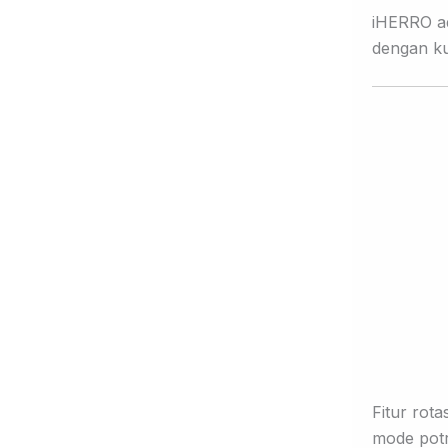
iHERRO ad
dengan kua
Fitur rot
mode potr