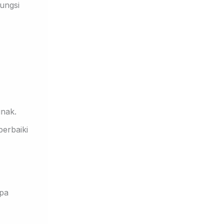
ungsi
unak
.
erbaiki
npa