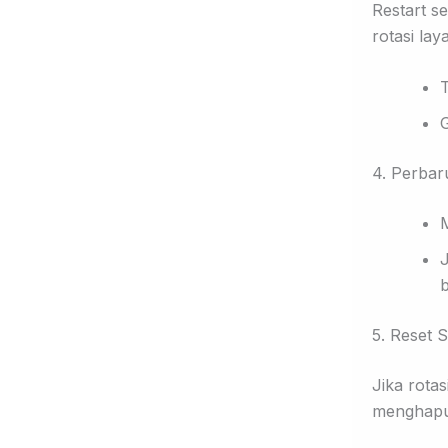
Restart s
rotasi laya
G
4. Perbar
J
b
5. Reset
Jika rota
menghapu