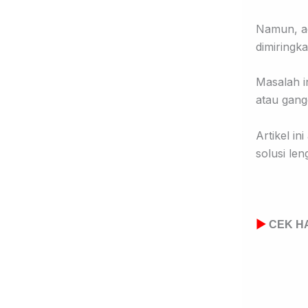
Namun, ad
dimiringka
Masalah i
atau gang
Artikel i
solusi le
▶
CEK HA