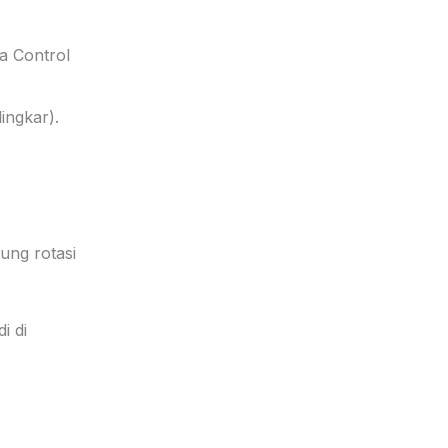
ka
Control
ngkar).
ng rotasi
i di