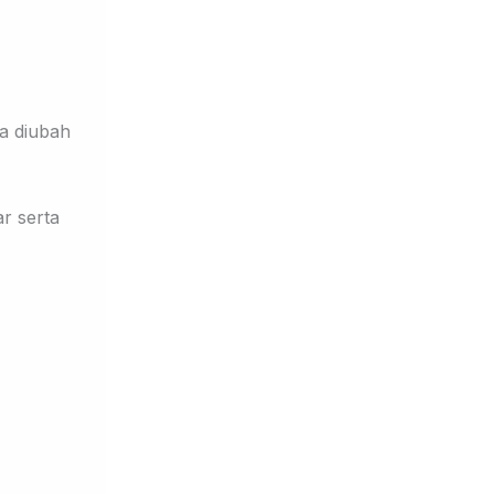
ja diubah
ar
serta