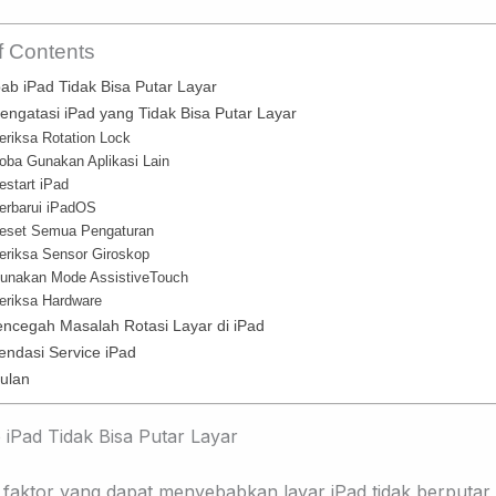
f Contents
ab iPad Tidak Bisa Putar Layar
ngatasi iPad yang Tidak Bisa Putar Layar
eriksa Rotation Lock
oba Gunakan Aplikasi Lain
estart iPad
Perbarui iPadOS
Reset Semua Pengaturan
Periksa Sensor Giroskop
Gunakan Mode AssistiveTouch
Periksa Hardware
encegah Masalah Rotasi Layar di iPad
ndasi Service iPad
ulan
iPad Tidak Bisa Putar Layar
faktor yang dapat menyebabkan layar iPad tidak berputar