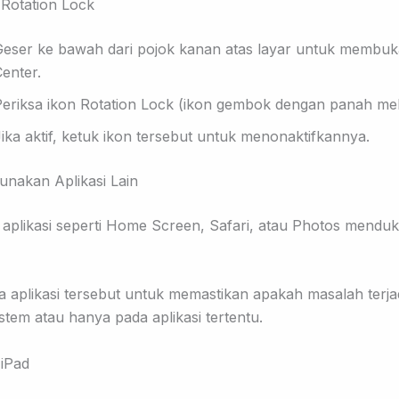
 Rotation Lock
Geser ke bawah dari pojok kanan atas layar untuk membu
Center
.
Periksa ikon
Rotation Lock
(ikon gembok dengan panah meli
ika aktif, ketuk ikon tersebut untuk menonaktifk
annya.
unakan Aplikasi Lain
aplikasi seperti
Home Screen
,
Safari
, atau
Photos
menduku
 aplikasi tersebut untuk memastikan apakah masalah terjad
stem atau hanya pada aplikasi tertentu.
 iPad