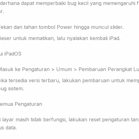
ederhana dapat memperbaiki bug kecil yang memengaruhi f
r.
Tekan dan tahan tombol
Power
hingga muncul slider.
eser untuk mematikan, lalu nyalakan kembali iPad.
ui iPadOS
Masuk ke
Pengaturan > Umum > Pembaruan Perangkat L
ika tersedia versi terbaru, lakukan pembaruan untuk memp
ug sistem.
 Semua Peng
aturan
si layar masih tidak berfungsi, lakukan reset pengaturan ta
s data.