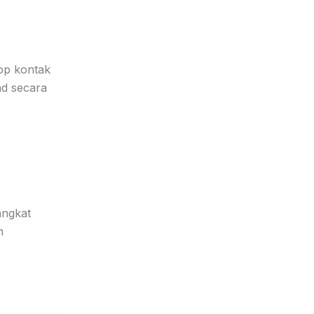
top kontak
ad secara
angkat
n