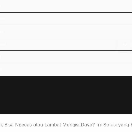
e
ist
re
nan
t
act