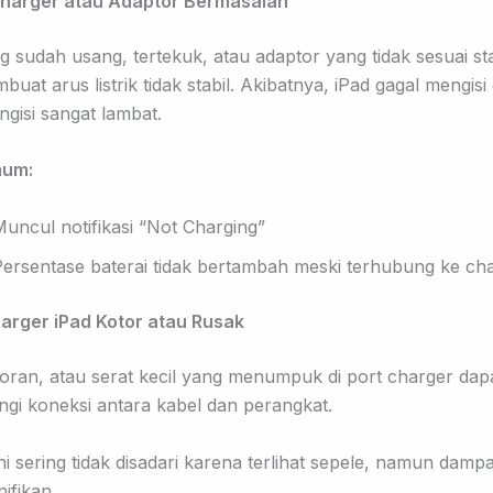
 Charger atau Adaptor Bermasalah
g sudah usang, tertekuk, atau adaptor yang tidak sesuai st
uat arus listrik tidak stabil. Akibatnya, iPad gagal mengisi
gisi sangat lambat.
mum:
uncul notifikasi “Not Charging”
Persentase baterai tidak bertambah meski terhubung ke ch
harger iPad Kotor atau Rusak
oran, atau serat kecil yang menumpuk di port charger dap
gi koneksi antara kabel dan perangkat.
ni sering tidak disadari karena terlihat sepele, namun dam
ifikan.