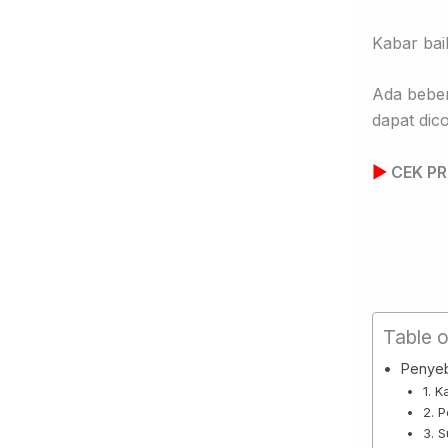
Kabar bai
Ada beber
dapat dic
▶
CEK PR
Table 
Penyeb
1. 
2. 
3. 