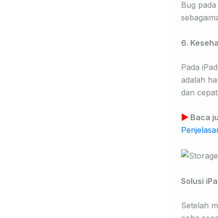
Bug pada 
sebagaima
6. Keseh
Pada iPad
adalah ha
dan cepat
▶
Baca j
Penjelas
Solusi iP
Setelah m
coba seca