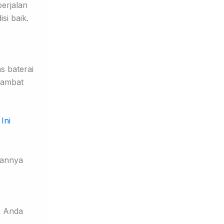
erjalan
si baik.
s baterai
 lambat
Ini
a Anda