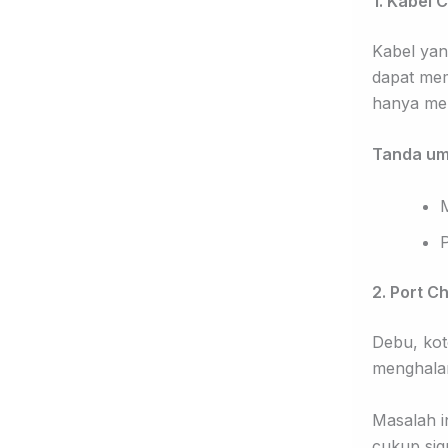
1. Kabel
Kabel yan
dapat memb
hanya men
Tanda u
M
2. Port C
Debu, kot
menghalan
Masalah i
cukup sign