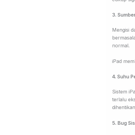
3. Sumber
Mengisi d
bermasala
normal.
iPad memb
4. Suhu P
Sistem iP
terlalu e
dihentika
5. Bug S