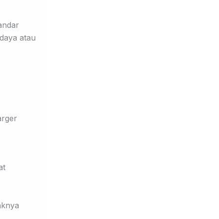
andar
 daya atau
arger
at
paknya