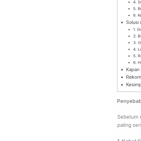
4. 
5. 
6. 
Solusi
1. 
2. 
3. G
4. 
5. 
6. 
Kapan 
Rekome
Kesimp
Penyebab
Sebelum m
paling se