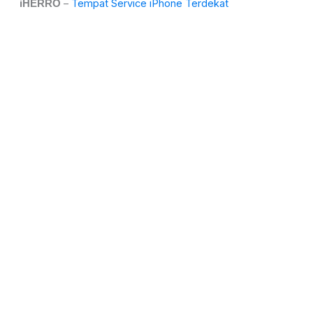
–
Tempat Service iPhone Terdekat
iHERRO