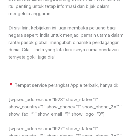
itu, penting untuk tetap informasi dan bijak dalam
mengelola anggaran.
Di sisi lain, kebijakan ini juga membuka peluang bagi
negara seperti India untuk menjadi pemain utama dalam
rantai pasok global, mengubah dinamika perdagangan
dunia. Gila… India yang kita kira isinya cuma prindavan
ternyata gokil juga dia!
Tempat service perangkat Apple terbaik, hanya di:
[wpseo_address id=”1923″ show_state=”1″
show_country=”1″ show_phone=”1″ show_phone_2=”1″
show_fax=”1″ show_email=”1″ show_logo=”0″]
[wpseo_address id=”1927″ show_state=”1″
show_country=”1″ show_phone=”1″ show_phone_2=”1″