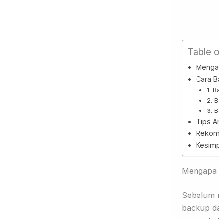
Table 
Mengap
Cara B
1. 
2. 
3. 
Tips A
Rekome
Kesimp
Mengapa B
Sebelum 
backup da