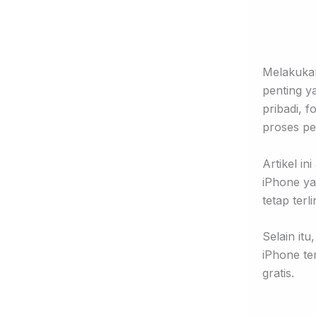
Melakukan
penting y
pribadi, 
proses pe
Artikel i
iPhone ya
tetap terl
Selain it
iPhone te
gratis.