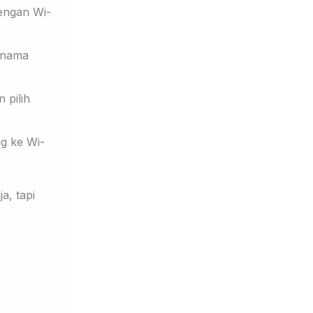
engan Wi-
 nama
 pilih
g ke Wi-
a, tapi