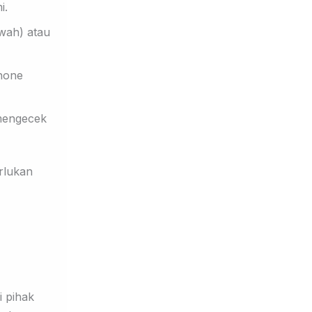
i.
wah) atau
hone
 mengecek
rlukan
i pihak