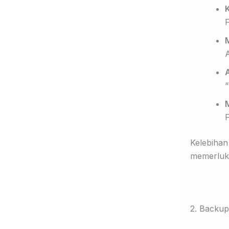
K
F
F
Kelebihan
memerluka
2. Backup