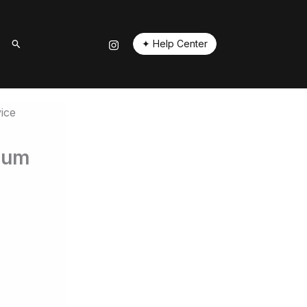
✦ Help Center
elum