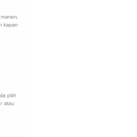
ermanen.
an kapan
a pilih
r atau