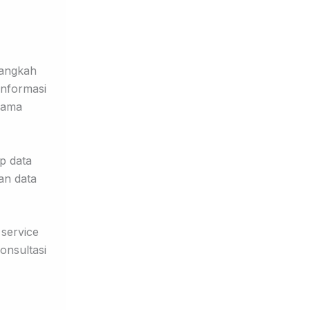
langkah
informasi
elama
p data
an data
 service
onsultasi