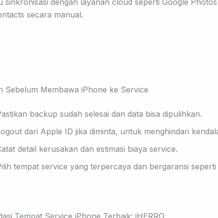
au sinkronisasi dengan layanan cloud seperti Google Photos
ntacts secara manual.
n Sebelum Membawa iPhone ke Service
astikan backup sudah selesai dan data bisa dipulihkan.
ogout dari Apple ID jika diminta, untuk menghindari kendala
atat detail kerusakan dan estimasi biaya service.
ilih tempat service yang terpercaya dan bergaransi sepert
asi Tempat Service iPhone Terbaik: iHERRO