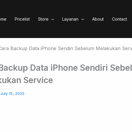
ome
Pricelist
Store
Layanan
About
Contact
Backup Data iPhone Sendiri Seb
ukan Service
/
July 15, 2025