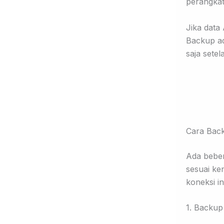
perangkat
Jika data
Backup ad
saja setel
Cara Back
Ada beber
sesuai ke
koneksi in
1. Backu