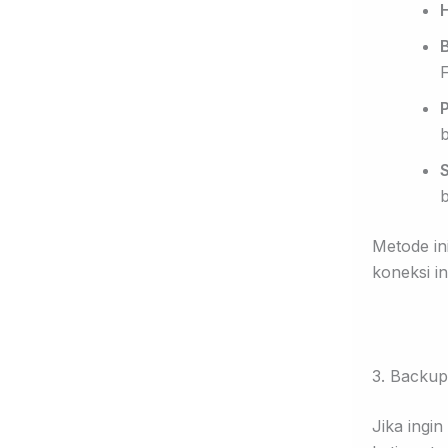
B
F
P
S
b
Metode in
koneksi in
3. Backup
Jika ingi