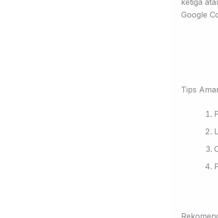
ketiga at
Google Co
Tips Ama
P
L
C
P
Rekomend