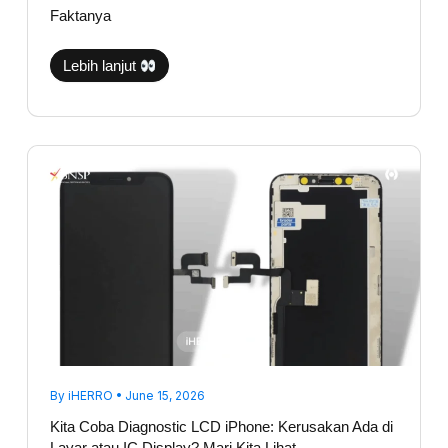
Faktanya
Lebih lanjut
Kita
Coba
Diagnostic
LCD
iPhone:
Kerusakan
Ada
di
Layar
atau
IC
Display?
Mari
Kita
Lihat
By
iHERRO
•
June 15, 2026
Kita Coba Diagnostic LCD iPhone: Kerusakan Ada di