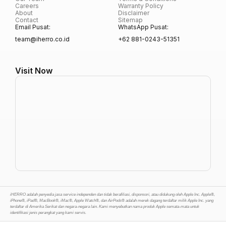
Careers
Warranty Policy
About
Disclaimer
Contact
Sitemap
Email Pusat:
WhatsApp Pusat:
team@iherro.co.id
+62 881-0243-51351
Visit Now
iHERRO adalah penyedia jasa service independen dan tidak berafiliasi, disponsori, atau didukung oleh Apple Inc. Apple®,
iPhone®, iPad®, MacBook®, iMac®, Apple Watch®, dan AirPods® adalah merek dagang terdaftar milik Apple Inc. yang
terdaftar di Amerika Serikat dan negara-negara lain. Kami menyebutkan nama produk Apple semata-mata untuk
identifikasi jenis perangkat yang kami servis.