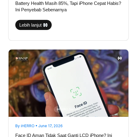
Battery Health Masih 85%, Tapi iPhone Cepat Habis?
Ini Penyebab Sebenarnya
Lebih lanjut
Face
ID
Aman
Tidak
Saat
Ganti
LCD
iPhone?
Ini
Faktanya
By
iHERRO
•
June 17, 2026
Face ID Aman Tidak Saat Ganti LCD iPhone? Ini