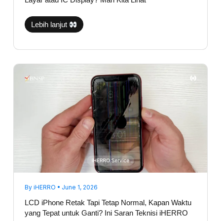
Layar atau IC Display? Mari Kita Lihat
Lebih lanjut
LCD
iPhone
Retak
Tapi
Tetap
Normal,
Kapan
Waktu
yang
Tepat
untuk
Ganti?
Ini
Saran
Teknisi
iHERRO
By
iHERRO
•
June 1, 2026
LCD iPhone Retak Tapi Tetap Normal, Kapan Waktu
yang Tepat untuk Ganti? Ini Saran Teknisi iHERRO