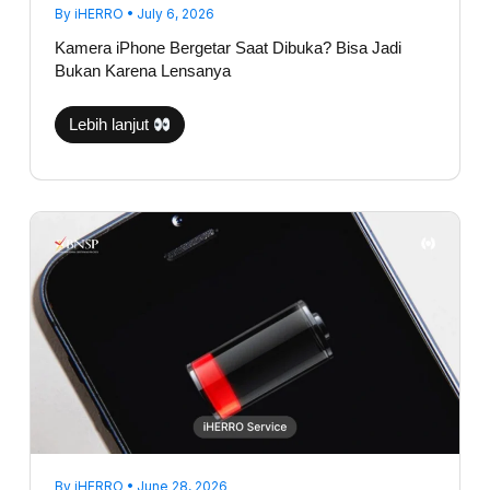
By
iHERRO
•
July 6, 2026
Kamera iPhone Bergetar Saat Dibuka? Bisa Jadi
Bukan Karena Lensanya
Lebih lanjut
Tidak
Semua
Baterai
Drop
Harus
Diganti,
Ini
Cara
Diagnosis
yang
Baik
dan
Benar
By
iHERRO
•
June 28, 2026