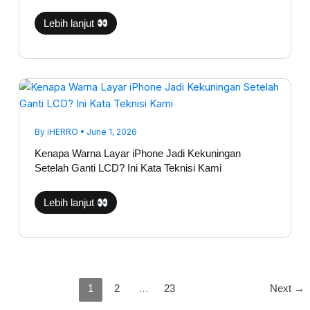
Lebih lanjut
Kenapa
Warna
Layar
iPhone
Jadi
Kekuningan
By
iHERRO
•
June 1, 2026
Setelah
Ganti
Kenapa Warna Layar iPhone Jadi Kekuningan
LCD?
Setelah Ganti LCD? Ini Kata Teknisi Kami
Ini
Kata
Teknisi
Kami
Lebih lanjut
1
2
…
23
Next
→