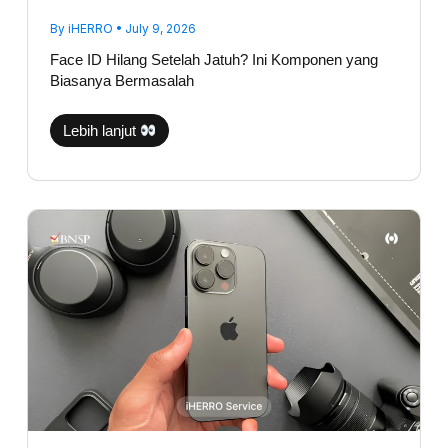
By
iHERRO
•
July 9, 2026
Face ID Hilang Setelah Jatuh? Ini Komponen yang
Biasanya Bermasalah
Lebih lanjut
Kamera
iPhone
Bergetar
Saat
Dibuka?
Bisa
Jadi
Bukan
Karena
Lensanya