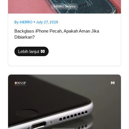
By
iHERRO
•
July 27, 2026
Backglass iPhone Pecah, Apakah Aman Jika
Dibiarkan?
Lebih lanjut
Suara
Telepon
iPhone
Kecil
Sebelah?
Jangan
Langsung
Ganti
Speaker