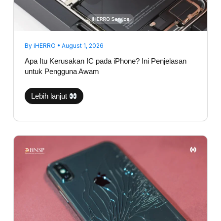
By
iHERRO
•
August 1, 2026
Apa Itu Kerusakan IC pada iPhone? Ini Penjelasan
untuk Pengguna Awam
Lebih lanjut
Backglass
iPhone
Pecah,
Apakah
Aman
Jika
Dibiarkan?