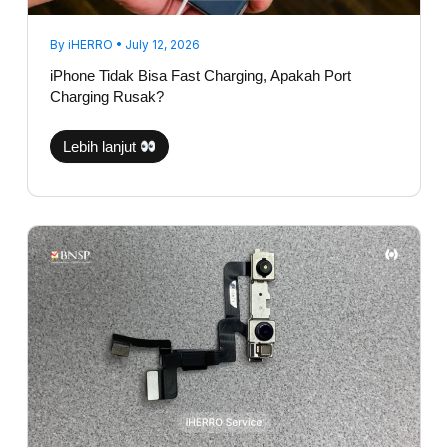
By
iHERRO
•
July 12, 2026
iPhone Tidak Bisa Fast Charging, Apakah Port
Charging Rusak?
Lebih lanjut
Face
ID
Hilang
Setelah
Jatuh?
Ini
Komponen
yang
Biasanya
Bermasalah