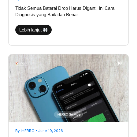
Tidak Semua Baterai Drop Harus Diganti, Ini Cara
Diagnosis yang Baik dan Benar
Lebih lanjut
Battery
Health
Masih
85%,
Tapi
iPhone
Cepat
Habis?
Ini
Penyebab
Sebenarnya
By
iHERRO
•
June 19, 2026