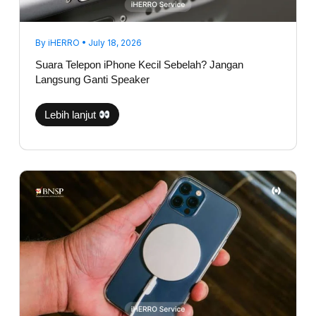
By
iHERRO
•
July 18, 2026
Suara Telepon iPhone Kecil Sebelah? Jangan
Langsung Ganti Speaker
Lebih lanjut
iPhone
Tidak
Bisa
Fast
Charging,
Apakah
Port
Charging
Rusak?