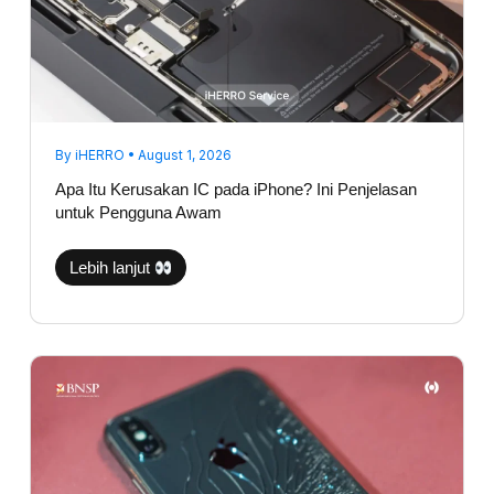
untuk
Pengguna
Awam
By
iHERRO
•
August 1, 2026
Apa Itu Kerusakan IC pada iPhone? Ini Penjelasan
untuk Pengguna Awam
Lebih lanjut
Backglass
iPhone
Pecah,
Apakah
Aman
Jika
Dibiarkan?