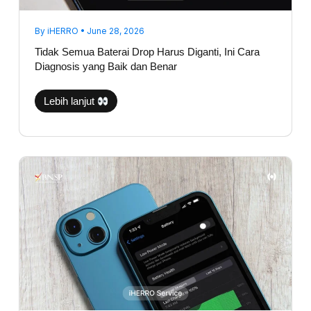
By
iHERRO
•
June 28, 2026
Tidak Semua Baterai Drop Harus Diganti, Ini Cara
Diagnosis yang Baik dan Benar
Lebih lanjut
Battery
Health
Masih
85%,
Tapi
iPhone
Cepat
Habis?
Ini
Penyebab
Sebenarnya