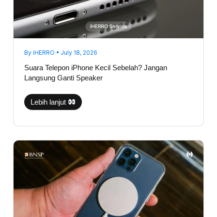
By
iHERRO
•
July 18, 2026
Suara Telepon iPhone Kecil Sebelah? Jangan
Langsung Ganti Speaker
Lebih lanjut
iPhone
Tidak
Bisa
Fast
Charging,
Apakah
Port
Charging
Rusak?