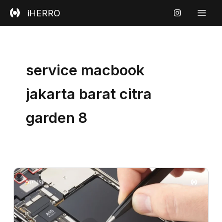
Skip
iHERRO
to
content
service macbook
jakarta barat citra
garden 8
Apa
Itu
Kerusakan
IC
pada
iPhone?
Ini
Penjelasan