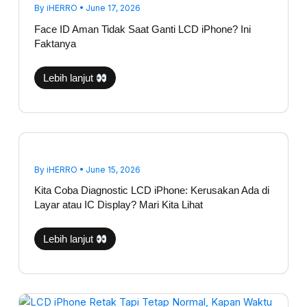
By
iHERRO
•
June 17, 2026
Face ID Aman Tidak Saat Ganti LCD iPhone? Ini
Faktanya
Lebih lanjut
Kita
Coba
Diagnostic
LCD
By
iHERRO
•
June 15, 2026
iPhone:
Kerusakan
Kita Coba Diagnostic LCD iPhone: Kerusakan Ada di
Ada
di
Layar atau IC Display? Mari Kita Lihat
Layar
atau
IC
Lebih lanjut
Display?
Mari
Kita
Lihat
LCD