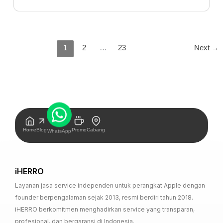
1
2
…
23
Next
→
Home
Blog
Promo
Cabang
WhatsApp
iHERRO
Layanan jasa service independen untuk perangkat Apple dengan
founder berpengalaman sejak 2013, resmi berdiri tahun 2018.
iHERRO berkomitmen menghadirkan service yang transparan,
profesional, dan bergaransi di Indonesia.