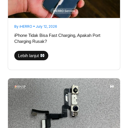
By
iHERRO
•
July 12, 2026
iPhone Tidak Bisa Fast Charging, Apakah Port
Charging Rusak?
Lebih lanjut
Face
ID
Hilang
Setelah
Jatuh?
Ini
Komponen
yang
Biasanya
Bermasalah