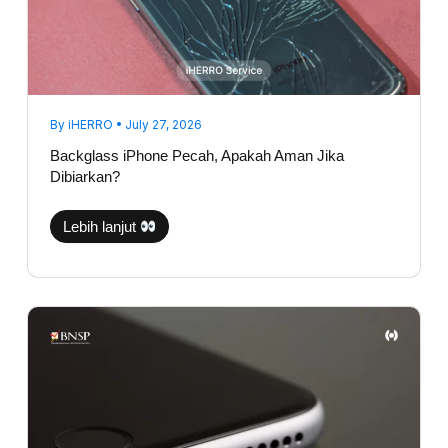
By
iHERRO
•
July 27, 2026
Backglass iPhone Pecah, Apakah Aman Jika
Dibiarkan?
Lebih lanjut
Suara
Telepon
iPhone
Kecil
Sebelah?
Jangan
Langsung
Ganti
Speaker