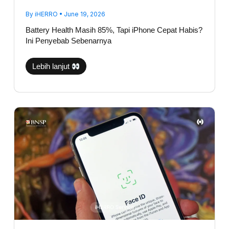
By
iHERRO
•
June 19, 2026
Battery Health Masih 85%, Tapi iPhone Cepat Habis?
Ini Penyebab Sebenarnya
Lebih lanjut
Face
ID
Aman
Tidak
Saat
Ganti
LCD
iPhone?
Ini
Faktanya