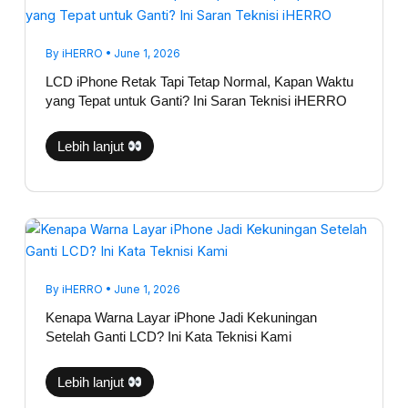
iPhone
Retak
Tapi
Tetap
Normal,
By
iHERRO
•
June 1, 2026
Kapan
Waktu
LCD iPhone Retak Tapi Tetap Normal, Kapan Waktu
yang
yang Tepat untuk Ganti? Ini Saran Teknisi iHERRO
Tepat
untuk
Ganti?
Ini
Lebih lanjut
Saran
Teknisi
iHERRO
Kenapa
Warna
Layar
iPhone
Jadi
Kekuningan
By
iHERRO
•
June 1, 2026
Setelah
Ganti
Kenapa Warna Layar iPhone Jadi Kekuningan
LCD?
Setelah Ganti LCD? Ini Kata Teknisi Kami
Ini
Kata
Teknisi
Kami
Lebih lanjut