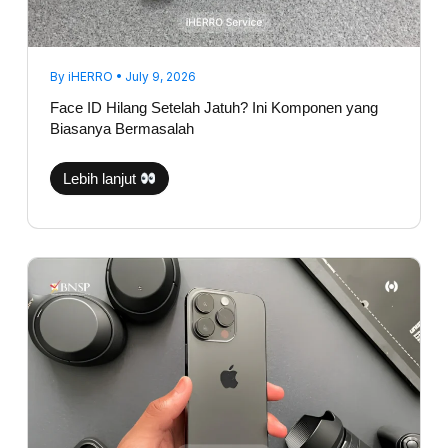
By
iHERRO
•
July 9, 2026
Face ID Hilang Setelah Jatuh? Ini Komponen yang
Biasanya Bermasalah
Lebih lanjut
Kamera
iPhone
Bergetar
Saat
Dibuka?
Bisa
Jadi
Bukan
Karena
Lensanya