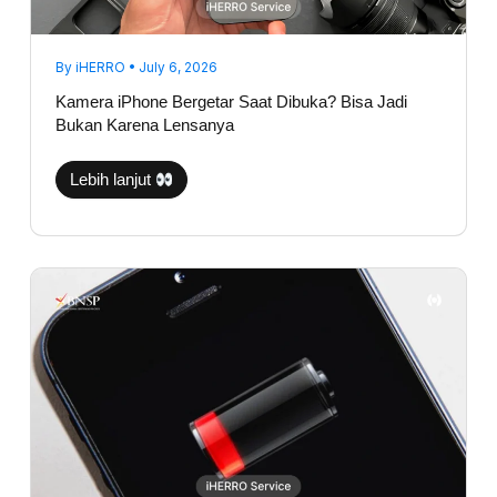
By
iHERRO
•
July 6, 2026
Kamera iPhone Bergetar Saat Dibuka? Bisa Jadi
Bukan Karena Lensanya
Lebih lanjut
Tidak
Semua
Baterai
Drop
Harus
Diganti,
Ini
Cara
Diagnosis
yang
Baik
dan
Benar