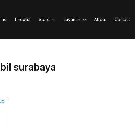
ome
Pricelist
Store
Layanan
About
Contact
bil surabaya