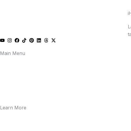
i
L
t
Main Menu
Learn More