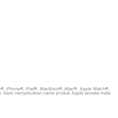
pple®, iPhone®, iPad®, MacBook®, iMac®, Apple Watch®,
 lain. Kami menyebutkan nama produk Apple semata-mata